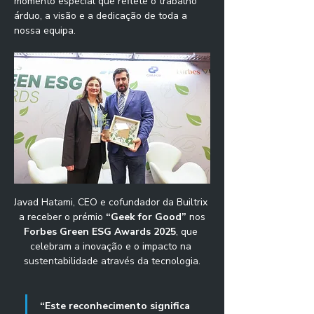
momento especial que reflete o trabalho 
árduo, a visão e a dedicação de toda a 
nossa equipa.
Javad Hatami, CEO e cofundador da Builtrix 
 a receber o prémio 
“Geek for Good”
 nos 
Forbes Green ESG Awards 2025
, que 
celebram a inovação e o impacto na 
sustentabilidade através da tecnologia.
“Este reconhecimento significa 