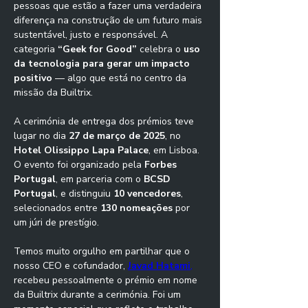
pessoas que estão a fazer uma verdadeira 
diferença na construção de um futuro mais 
sustentável, justo e responsável. A 
categoria 
“Geek for Good”
 celebra o
 uso 
da tecnologia para gerar um impacto 
positivo
 — algo que está no centro da 
missão da Builtrix.
A cerimónia de entrega dos prémios teve 
lugar no dia 
27 de março de 2025
, no 
Hotel Olissippo Lapa Palace
, em Lisboa. 
O evento foi organizado pela 
Forbes 
Portugal
, em parceria com o 
BCSD 
Portugal
, e distinguiu 
10 vencedores
, 
selecionados entre 
130 nomeações
 por 
um júri de prestígio.
Temos muito orgulho em partilhar que o 
nosso CEO e cofundador, 
Javad Hatami
,
recebeu pessoalmente o prémio em nome 
da Builtrix durante a cerimónia. Foi um 