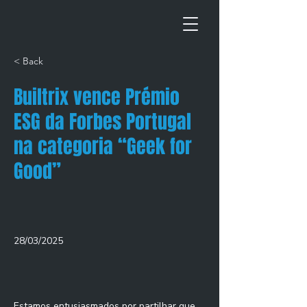
< Back
Builtrix vence Prémio
ESG da Forbes Portugal
na categoria “Geek for
Good”
28/03/2025
Estamos entusiasmados por partilhar que 