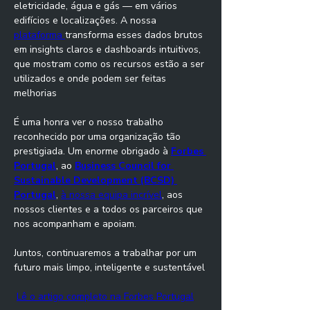
eletricidade, água e gás — em vários 
edifícios e localizações. A nossa 
plataforma 
transforma esses dados brutos 
em insights claros e dashboards intuitivos, 
que mostram como os recursos estão a ser 
utilizados e onde podem ser feitas 
melhorias
É uma honra ver o nosso trabalho 
reconhecido por uma organização tão 
prestigiada. Um enorme obrigado à 
Forbes 
Portugal
, ao 
Business Council for 
Sustainable Development (BCSD) 
Portugal
, 
à nossa equipa incrível
, aos 
nossos clientes e a todos os parceiros que 
nos acompanham e apoiam.
Juntos, continuaremos a trabalhar por um 
futuro mais limpo, inteligente e sustentável
Lê o artigo completo na Forbes Portugal