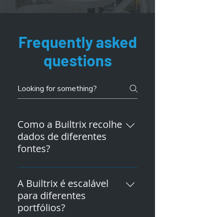
Frequently asked
questions
Como a Builtrix recolhe
dados de diferentes
fontes?
A Builtrix pode recolher
dados de fontes como
A Builtrix é escalável
contadores inteligentes,
para diferentes
sistemas de submedição,
portfólios?
sistemas IoT, sensores e