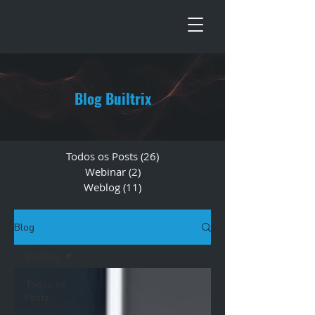
Blog Builtrix
Todos os Posts
(26)
26 posts
Webinar
(2)
2 posts
Weblog
(11)
11 posts
Blog
Weblog
Todos os
Posts