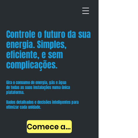
Controle o futuro da sua
energia. Simples,
eficiente, e sem
complicações.
Gira o consumo de energia, gás e água
de todas as suas instalações numa única
plataforma.
Dados detalhados e decisões inteligentes para
otimizar cada unidade.
Comece agora