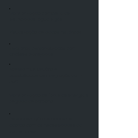
Monitorização completa de
eletricidade, água e gás
Visualização de dados históricos
Relatórios personalizados com
análises planejadas
Acesso multiusuário e
possibilidade de integração com
PMS
Monitorização de fonte de energia e
pegada de carbono
Personalização de dados de
acordo com as necessidades da
sua empresa