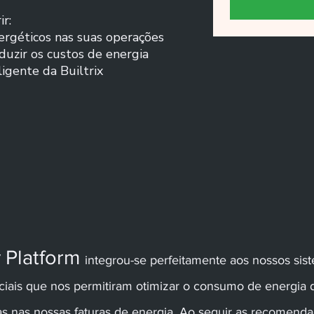
r:
ergéticos nas suas operações
duzir os custos de energia
ligente da Builtrix
ty Platform
integrou-se perfeitamente aos nossos sist
ciais que nos permitiram otimizar o consumo de energia d
ias nas nossas faturas de energia. Ao seguir as recomendaç