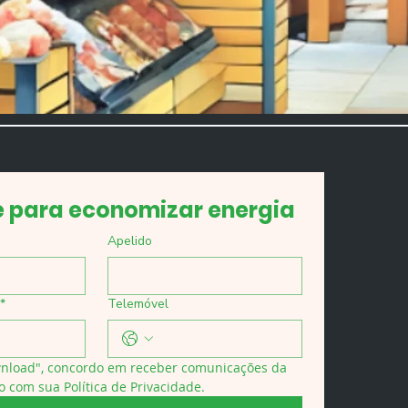
e para economizar energia
Apelido
*
Telemóvel
wnload", concordo em receber comunicações da 
o com sua Política de Privacidade.