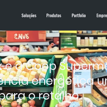
Soluções
Produtos
Portfolio
Empre
ix e a Coop Super
iência energética 
para o retalho