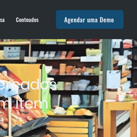
Agendar uma Demo
sa
Conteudos
mercados
um item