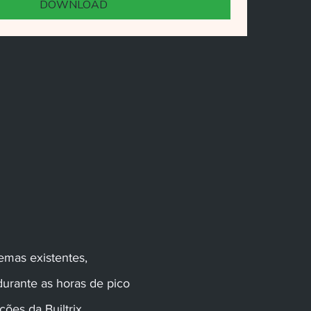
DOWNLOAD
emas existentes,
urante as horas de pico
ões da Builtrix,