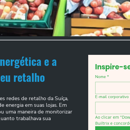
energética e a
Inspire-s
seu retalho
Nome
*
E-mail corporativo
 redes de retalho da Suíça,
de energia em suas lojas. Em
rou uma maneira de monitorizar
Ao clicar em "Do
quanto trabalhava sua
Builtrix e concord