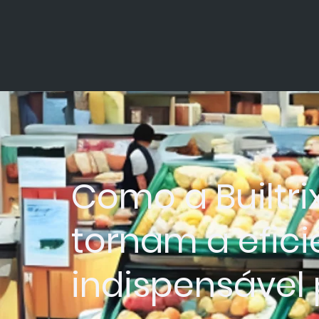
Como a Builtr
tornam a efic
indispensável 