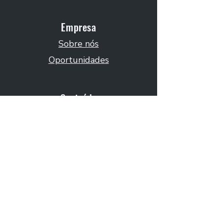
Empresa
Sobre nós
Oportunidades
Conteúdo
Blogue
Notícias
Eventos
Contatos
Subscreva a nossa newsletter
Email