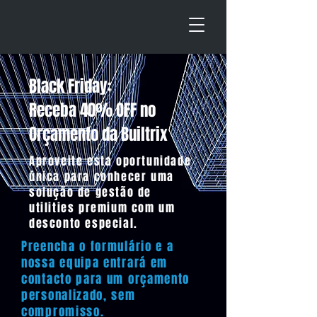
Black Friday:
Receba 40% OFF no
Orçamento da Builtrix
Aproveite esta oportunidade
única para conhecer uma
solução de gestão de
utilities premium com um
desconto especial.
Preencha o formulário e a
nossa equipa entrará em
contacto para um orçamento
personalizado, sem
compromisso.