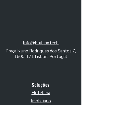
Info@builtrix.tech
Praça Nuno Rodrigues dos Santos 7,
1600-171
Lisbon, Portugal
Webinar: Data-Driven
Sustainability in Tourism
[EN]
Soluções
Hotelaria
Imobiliário
Municípios